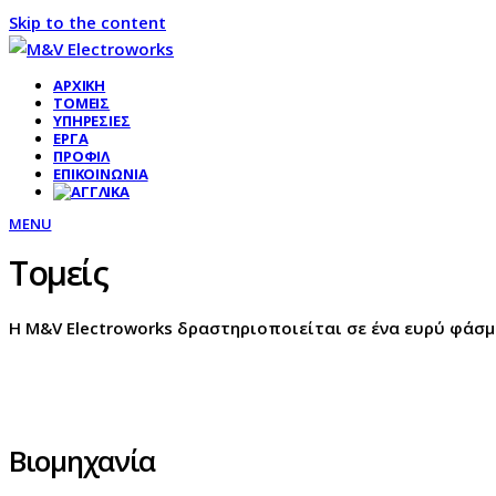
Skip to the content
ΑΡΧΙΚΉ
ΤΟΜΕΊΣ
ΥΠΗΡΕΣΊΕΣ
ΈΡΓΑ
ΠΡΟΦΊΛ
ΕΠΙΚΟΙΝΩΝΊΑ
MENU
Τομείς
Η M&V Electroworks δραστηριοποιείται σε ένα ευρύ φάσ
Βιομηχανία