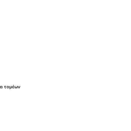
μα τομέων